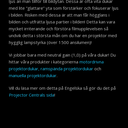
ljus än man tillför till bildytan. Dessa är ofta vita dukar
med lite ”glattare” yta som förstärker och fokuserar ljus
i bilden. Risken med dessa är att man får högglans i
bilden och utfrätta ljusa partier i bilden! Detta kan vara
mycket irriterande och förstöra filmupplevelsen så
undvik detta i största mån om du har en projektor med
hygglig lampstyrka (över 1500 ansilumen)!
Vi jobbar bara med neutral gain (1,0) på våra dukar! Du
hittar våra produkter i kategorierna
motordrivna
projektordukar,
ramspända projektordukar
och
manuella projektordukar
.
Vill du läsa mer om detta på Engelska så gör du det på
Projector Centrals sida
!