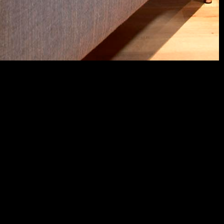
 VÅRT
V!
ch tips på
a
ar det lite