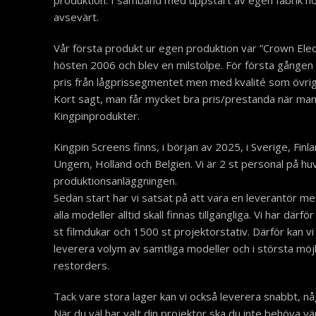
produktion. I samband med uppstart av egen fabrik hö
avsevärt.
Vår första produkt ur egen produktion var ”Crown Elec
hösten 2006 och blev en milstolpe. För första gånge
pris från lågprissegmentet men med kvalité som övriga
Kort sagt, man får mycket bra pris/prestanda när ma
Kingpinprodukter.
Kingpin Screens finns, i början av 2025, i Sverige, Fin
Ungern, Holland och Belgien. Vi är 2 st personal på hu
produktionsanläggningen.
Sedan start har vi satsat på att vara en leverantör med 
alla modeller alltid skall finnas tillgängliga. Vi har därfö
st filmdukar och 1500 st projektorstativ. Därför kan vi
leverera volym av samtliga modeller och i största möjl
restorders.
Tack vare stora lager kan vi också leverera snabbt, nå
När du väl har valt din projektor ska du inte behöva v