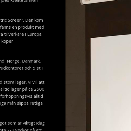
jdes kvalitetsnivån
tric Screen”. Den kom
n fanns en produkt med
 tillverkare i Europa.
n köper
land, Norge, Danmark,
vudkontoret och 5 st i
stora lager, vi vill att
r alltid lager på ca 2500
 förhoppningsvis alltid
iga mån slippa retliga
got som är viktigt idag.
änta 2-3 veckor på att