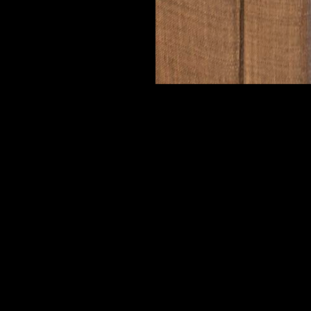
OM VÅRA PRODUKTER
ANMÄL DIG TILL
sskola
NYHETSBRE
jektordukar
Vi skickar ut nyhetsbrev o
ektorstativ
hur du kan tänk
ktkatalog
gällande filmdukar. Vi skick
då och då!