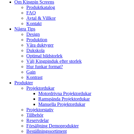
Om Kingpin Screens
Produktkatalog
FAQ
Avtal & Villkor
Kontakt
Några Tips
Design
Produktion
Våra duktyger
Dukskola
Optimal bildstorlek
Välj Kingpinduk efter storlek
Hur funkar format?
Gain
Kontrast
Produkter
Projektordukar
Motordrivna Projektordukar
Ramspända Projektordukar
Manuella Projektordukar
Projektorstativ
Tillbehör
Reservdelar
Försäljning Demoprodukter
Beställningssortiment