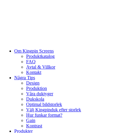
Om Kingpin Screens
Produktkatalog
FAQ
Avtal & Villkor
Kontakt
Några Tips
Design
Produktion
Våra duktyger
Dukskola
Optimal bildstorlek
Välj Kingpinduk efter storlek
Hur funkar format?
Gain
Kontrast
Produkter