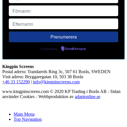
Powered by
EmailOctopus
Kingpin Screens
Postal adress: Trandareds Ring 3c, 507 61 Borås, SWEDEN
Visit adress: Bryggaregatan 10, 503 38 Borås
+46 33 152290
|
info@kingpinscreens.com
www.kingpinscreens.com © 2020 KP Trading i Borås AB - Sidan
använder Cookies - Webbproduktion av
adaptonline.se
Main Menu
Top Navigation