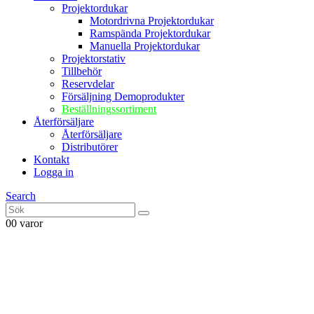
Projektordukar
Motordrivna Projektordukar
Ramspända Projektordukar
Manuella Projektordukar
Projektorstativ
Tillbehör
Reservdelar
Försäljning Demoprodukter
Beställningssortiment
Återförsäljare
Återförsäljare
Distributörer
Kontakt
Logga in
Search
0
0 varor