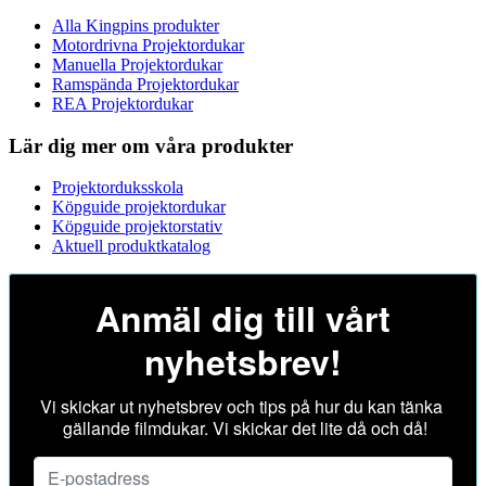
Alla Kingpins produkter
Motordrivna Projektordukar
Manuella Projektordukar
Ramspända Projektordukar
REA Projektordukar
Lär dig mer om våra produkter
Projektorduksskola
Köpguide projektordukar
Köpguide projektorstativ
Aktuell produktkatalog
Anmäl dig till vårt
nyhetsbrev!
Vi skickar ut nyhetsbrev och tips på hur du kan tänka
gällande filmdukar. Vi skickar det lite då och då!