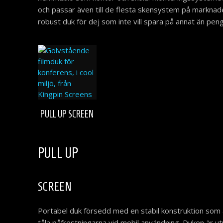
på
och passar även till de flesta skensystem på marknad
produktsidan
robust duk för dej som inte vill spara på annat än peng
Den
PULL UP SCREEN
här
produkten
har
flera
PULL UP
varianter.
De
olika
SCREEN
alternativen
kan
Portabel duk försedd med en stabil konstruktion som 
väljas
tåla påfrestningarna vid mobil användning. Duken är 