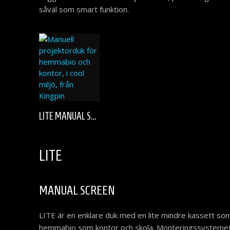
såväl som smart funktion.
Den
LITE MANUAL SCREEN
här
produkten
har
flera
LITE
varianter.
De
olika
MANUAL SCREEN
alternativen
kan
LITE är en enklare duk med en lite mindre kassett so
väljas
hemmabio som kontor och skola. Monteringssystemet 