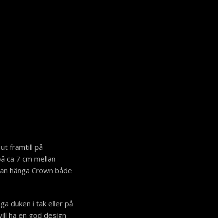
t framtill på
å ca 7 cm mellan
t kan hänga Crown både
a duken i tak eller på
ill ha en god design