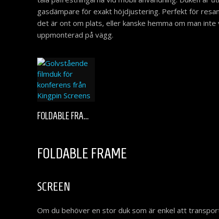
på
gasdämpare för exakt höjdjustering. Perfekt för resand
produktsidan
det är ont om plats, eller kanske hemma om man inte vi
uppmonterad på vägg.
Den
FOLDABLE FRAME SCREEN
här
produkten
har
flera
FOLDABLE FRAME
varianter.
De
olika
SCREEN
alternativen
kan
Om du behöver en stor duk som är enkel att transpor
väljas