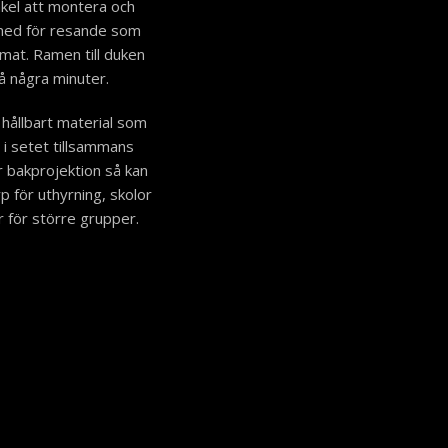
nkel att montera och
 med för resande som
rmat. Ramen till duken
å några minuter.
h hållbart material som
r i setet tillsammans
 bakprojektion så kan
p för uthyrning, skolor
r för större grupper.