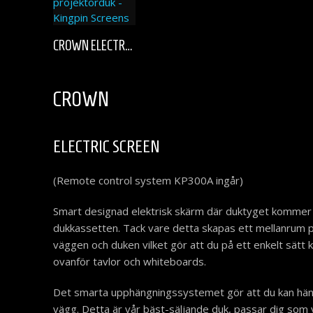
Den
CROWN ELECTRIC SCREEN
här
produkten
har
flera
CROWN
varianter.
De
olika
ELECTRIC SCREEN
alternativen
kan
(Remote control system KP300A ingår)
väljas
på
Smart designad elektrisk skärm där duktyget kommer u
produktsidan
dukkassetten. Tack vare detta skapas ett mellanrum p
väggen och duken vilket gör att du på ett enkelt sät
ovanför tavlor och whiteboards.
Det smarta upphängningssystemet gör att du kan häng
vägg. Detta är vår bäst-säljande duk, passar dig som v