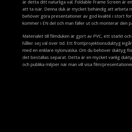
är detta ditt naturliga val. Foldable Frame Screen är e
på
att ta isär. Denna duk är mycket behändig att arbeta
produktsidan
behöver göra presentationer av god kvalité i stort fo
kommer i EN del och man fäller ut och monterar den p
Materialet till filmduken är gjort av PVC, ett starkt oc
håller sej väl över tid. Ett frontprojektionsduktyg ingå
med en enklare nylonväska. Om du behöver duktyg för
det beställas separat. Detta är en mycket vanlig dukty
och publika miljöer när man vill visa film/presentatione