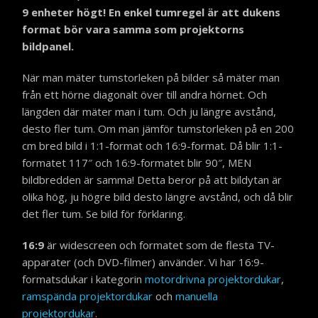
9 enheter högt!
En enkel tumregel är att dukens
format bör vara samma som projektorns
bildpanel.
När man mäter tumstorleken på bilder så mäter man
från ett hörne diagonalt över till andra hörnet. Och
längden där mäter man i tum. Och ju längre avstånd,
desto fler tum. Om man jämför tumstorleken på en 200
cm bred bild i 1:1-format och 16:9-format. Då blir 1:1-
formatet 117″ och 16:9-formatet blir 90″, MEN
bildbredden är samma! Detta beror på att bildytan är
olika hög, ju högre bild desto längre avstånd, och då blir
det fler tum. Se bild för förklaring.
16:9
är widescreen och formatet som de flesta TV-
apparater (och DVD-filmer) använder. Vi har 16:9-
formatsdukar i kategorin
motordrivna projektordukar
,
ramspända projektordukar
och
manuella
projektordukar
.